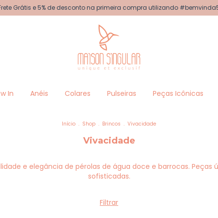
Frete Grátis e 5% de desconto na primeira compra utilizando #bemvinda
w In
Anéis
Colares
Pulseiras
Peças Icônicas
Início
.
Shop
.
Brincos
.
Vivacidade
Vivacidade
lidade e elegância de pérolas de água doce e barrocas. Peças 
sofisticadas.
Filtrar