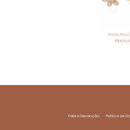
Maria Alice (
R$400,0
Frete e Devolução
Política de G