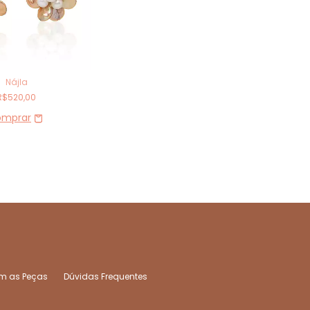
Nájla
R$520,00
m as Peças
Dúvidas Frequentes