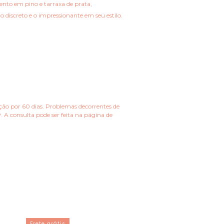
nto em pino e tarraxa de prata,
 discreto e o impressionante em seu estilo.
ação por 60 dias.
Problemas decorrentes de
 A consulta pode ser feita na página de
Frete grátis
Frete grátis