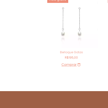
rátis
Constelações
Berloque Gotas
R$470,00
R$195,00