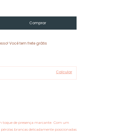
sso! Você tem frete grátis
Alterar CEP
Calcular
m um toque de presença marcante. Com um
m pérolas brancas delicadamente posicionadas