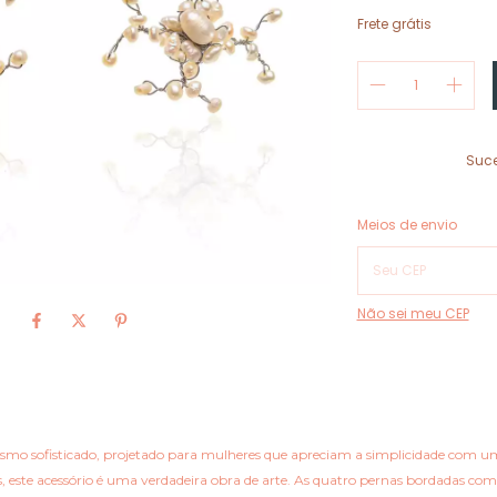
Frete grátis
Suce
Entregas para o CEP:
Meios de envio
Não sei meu CEP
lismo sofisticado, projetado para mulheres que apreciam a simplicidade co
, este acessório é uma verdadeira obra de arte. As quatro pernas bordadas co