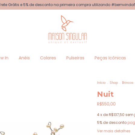
Frete Grátis e 5% de desconto na primeira compra utilizando #bemvinda
w In
Anéis
Colares
Pulseiras
Peças Icônicas
Início
.
Shop
.
Brincos
Nuit
R$550,00
4
x de
R$137,50
sem 
5% de desconto
pag
Ver mais detalhes