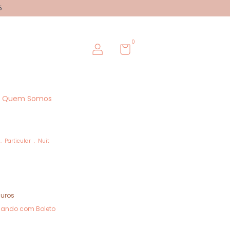
5
0
Quem Somos
.
Particular
.
Nuit
juros
ando com Boleto