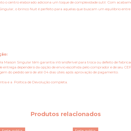
nto o centro elaborado adiciona um toque de complexidade sutil. Com acabame
ingular, o brinco Nuit é perfeito para aquelas que buscam um equilíbrio entre o
ção:
la Maison Singular têm garantia intransferível para troca ou defeito de fabric
e entrega dependerá da opção de envio escolhida pelo comprador e de seu CEP.
gem do pedido será de até 04 dias úteis após aprovação de pagamento.
antia
e a
Política de Devolução
completa.
Produtos relacionados
Frete grátis
Frete grátis